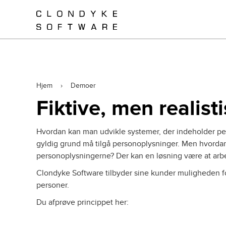
Gå
til
hovedindhold
Brødkrumme
Hjem
Demoer
Fiktive, men realist
Hvordan kan man udvikle systemer, der indeholder per
gyldig grund må tilgå personoplysninger. Men hvordan fo
personoplysningerne? Der kan en løsning være at arbe
Clondyke Software tilbyder sine kunder muligheden f
personer.
Du afprøve princippet her: