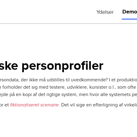
Main
Demo
Ydelser
navigation
iske personprofiler
sondata, der ikke må udstilles til uvedkommende? I et produktio
rholder det sig med testere, udviklere, kursister o.l., som ofte i
jde på en kopi af det rigtige system, men hvor alle systemets p
or et
fiktionaliseret scenarie
. Det vil sige en efterligning af vi