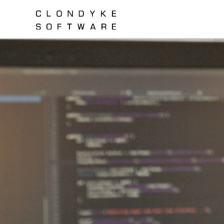
Gå
til
hovedindhold